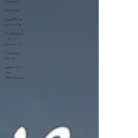
Reiniging
Symboliek
Het Alfabet
van de Ziel
Kaartlegging
- Kleine
Lenormand
Innerlijke
Kracht
Affirmaties
voor
Zelfvertrouwen