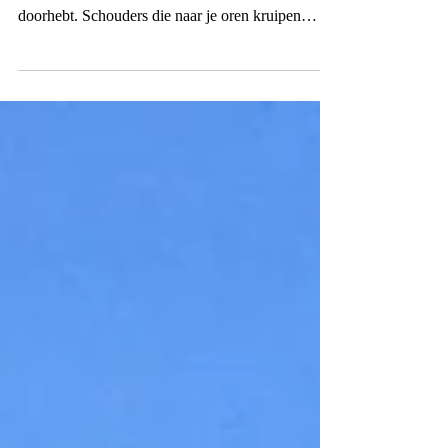
foto: Jelle Vervaecke Je herkent het waarschijnlijk.
Een kaak die zich spant zonder dat je het
doorhebt. Schouders die naar je oren kruipen
tijdens een gewone werkdag. Gedachten die
blijven malen over iets wat al voorbij is, of nog
moet komen. Pas achteraf besef je het: dit is weer
stress geweest. Ik ken dat gevoel goed. Ook ik
voel de spanning vaak in mijn lichaam voor mijn
hoofd het doorheeft. En ik leer, steeds opnieuw en
steeds sneller, om beter te luisteren naar mijn lic