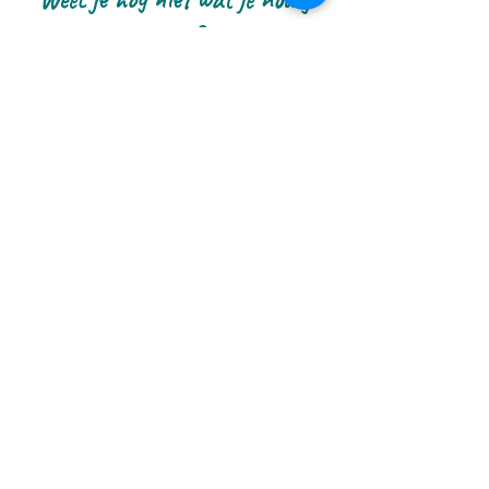
hebt?
Dat hoeft niet. Stuur me gewoon een
berichtje met wat er in je leeft, en ik
kijk samen met jou welke vorm van
begeleiding het beste bij je past op dit
moment.
Stuur me een berichtje