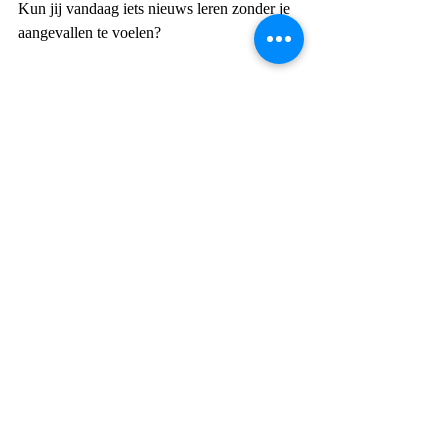
Kun jij vandaag iets nieuws leren zonder je 
aangevallen te voelen?
Navigeren – Vertrouwen op je 
innerlijk kompas
Het leven is geen rechte lijn. Soms weet je 
precies welke richting je op moet, en soms 
voelt alles mistig en onzeker. Navigeren 
betekent dat je leert vertrouwen op je intuïtie 
en openstaat voor de signalen die het leven 
je geeft.
Hoe ga jij om met momenten van 
onzekerheid? Kun jij vertrouwen op je 
innerlijk kompas, ook als je het pad nog niet 