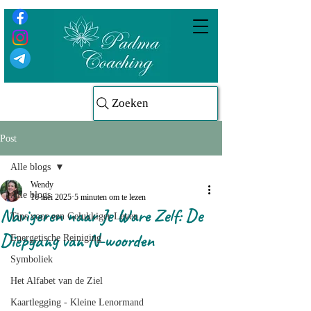
Zoeken
Post
Alle blogs
Wendy
Alle blogs
16 mei 2025
5 minuten om te lezen
Navigeren naar Je Ware Zelf: De
Tips voor een Gelukkiger Leven
Diepgang van N-woorden
Energetische Reiniging
Symboliek
Het Alfabet van de Ziel
Kaartlegging - Kleine Lenormand