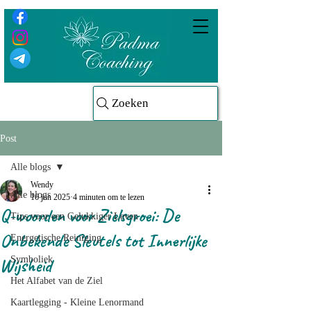
Zoeken
Post
Alle blogs
Wendy
Alle blogs
16 jun 2025
4 minuten om te lezen
Q-woorden voor Zielsgroei: De
Tips voor een Gelukkiger Leven
Onbekende Sleutels tot Innerlijke
Energetische Reiniging
Wijsheid
Symboliek
Het Alfabet van de Ziel
Kaartlegging - Kleine Lenormand