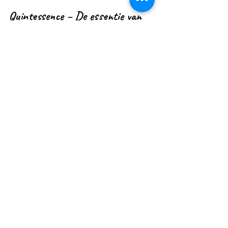
Quintessence – De essentie van 
wie je werkelijk bent
Wat blijft er over als je alle maskers aflegt? 
Quintessence verwijst naar je pure, ware 
zelf – de kern van je ziel.
Leer loslaten wat niet bij je past en leef 
vanuit je diepste waarheid.
Wanneer je je ware zelf omarmt, straal je 
puurheid uit.
Je bent geen optelsom van ervaringen, maar 
de pure essentie daarachter.