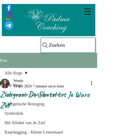
Zoeken
Post
Alle blogs
Wendy
Alle blogs
14 nov 2024
7 minuten om te lezen
Zielsgroei: De Sleutel tot Je Ware
Tips voor een Gelukkiger Leven
Zelf
Energetische Reiniging
Symboliek
Het Alfabet van de Ziel
Kaartlegging - Kleine Lenormand