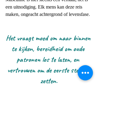
een uitnodiging. Elk mens kan deze reis 
maken, ongeacht achtergrond of levensfase.
Het vraagt moed om naar binnen 
te kijken, bereidheid om oude 
patronen los te laten, en 
vertrouwen om de eerste stap te 
zetten.
Waar sta jij op jouw reis? Hoor je de roep? 
Zet de eerste stap en ontdek de held die al in 
je leeft. Zoals Joseph Campbell zei: 
“De 
grot die je vreest te betreden, bevat de schat 
die je zoekt.”