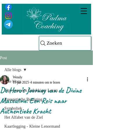
Zoeken
Post
Alle blogs
Wendy
Alle blogs
15 jan 2025
4 minuten om te lezen
De Hero’s Journey van de Divine
Tips voor een Gelukkiger Leven
Masculine: Een Reis naar
Energetische Reiniging
Authentieke Kracht
Symboliek
Het Alfabet van de Ziel
Kaartlegging - Kleine Lenormand