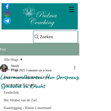
Zoeken
Post
Alle blogs
Wendy
Alle blogs
17 apr 2025
3 minuten om te lezen
Lenormandkaarten: Hun Oorsprong,
Tips voor een Gelukkiger Leven
Symboliek en Kracht
Energetische Reiniging
Symboliek
Het Alfabet van de Ziel
Kaartlegging - Kleine Lenormand