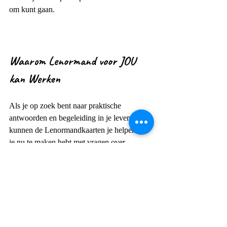
om kunt gaan.
Waarom Lenormand voor JOU 
kan Werken
Als je op zoek bent naar praktische 
antwoorden en begeleiding in je leven, 
kunnen de Lenormandkaarten je helpen. Of 
je nu te maken hebt met vragen over 
relaties, werk, of persoonlijke doelen, 
Lenormand biedt je de directe inzichten die 
je nodig hebt om verder te komen. Het is 
een hulpmiddel dat werkt, ongeacht waar je 
in je leven staat, en het biedt je concrete 
richtlijnen om de juiste keuzes te maken.